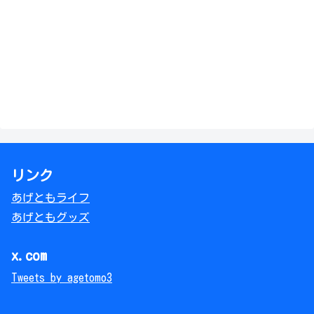
リンク
あげともライフ
あげともグッズ
x.com
Tweets by agetomo3