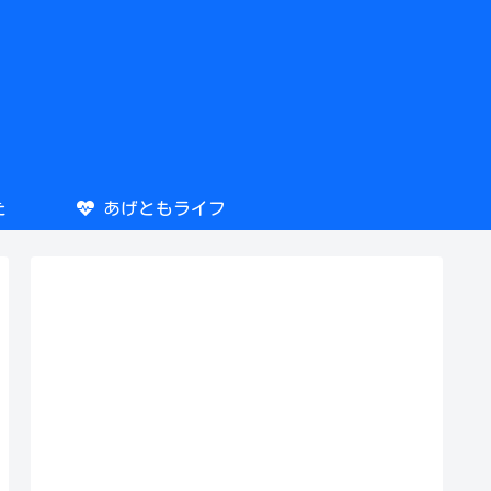
た
あげともライフ