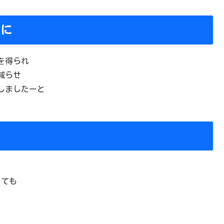
に
を得られ
減らせ
しましたーと
しても