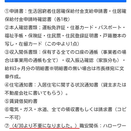
①申請書：生活困窮者住居確保給付金支給申請書・住居確
保給付金申請時確認書（各1枚）
②本人確認書類；運転免許証・住基カード・パスポート・
福祉手帳・保険証・住民票・住民登録証明書・戸籍謄本の
写し・在留カード（この中より1点）
③収入関係書類：保有する全ての口座の通帳（事業者の場
合は事業用の通帳も全て）・収入振込確認（家族分も）・
給料3ヶ月分の明細書※明細書の無い場合は市長様宛に文
章作成。
④住宅通知書：入居住宅に関する状況通知書（貸主または
不動産会社に書いてもらう）。
⑤賃貸借契約書
⑥電気・ガス・水道、全ての領収書もしくは請求書（コピ
ー不可）
⑦
（4/30より不要になりました。）
職安関係：ハローワー