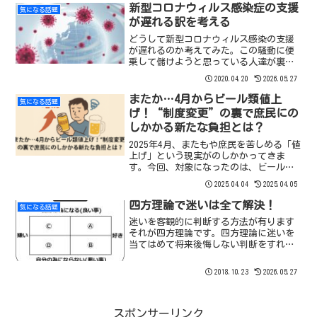
新型コロナウィルス感染症の支援
気になる話題
が遅れる訳を考える
どうして新型コロナウィルス感染の支援
が遅れるのか考えてみた。この騒動に便
乗して儲けようと思っている人達が裏に
いるのではないでしょうか？
2020.04.20
2026.05.27
またか…4月からビール類値上
気になる話題
げ！“制度変更”の裏で庶民にの
しかかる新たな負担とは？
2025年4月、またもや庶民を苦しめる「値
上げ」という現実がのしかかってきま
す。今回、対象になったのは、ビール
類。あれこれ工夫を駆使してなんとか耐
2025.04.04
2025.04.05
えている庶民のささやかな娯楽の一杯に
まで、政府の制度変更が影を落としま
四方理論で迷いは全て解決！
気になる話題
す。ビール値上げの背景今...
迷いを客観的に判断する方法が有ります
それが四方理論です。四方理論に迷いを
当てはめて将来後悔しない判断をすれ
ば、迷う事無く人生を歩めるのではない
でしょうか。
2018.10.23
2026.05.27
スポンサーリンク