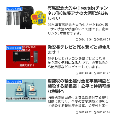
有馬記念大的中！youtubeチャン
気になる話題
ネルTNC佐藤アナの大酒記がおも
しろい
2024年有馬記念を大的中させたTNC佐藤
アナの大酒記が面白いって話です。動画
リンク3本載せてます。
2024.12.30
2025.01.05
激安4KテレビとPCを繋ぐと超使え
気になる話題
ます！
4Kテレビとパソコンを繋ぐとどうなる
か？凄く便利になるんです。必要な物か
ら使用感などレビューしています。
2018.09.20
2026.05.27
消費税の輸出還付金を事業利益と
気になる話題
相殺する新提案｜公平で持続可能
な税制へ
消費税の輸出還付金を全額還付する現行
制度に代わり、企業の事業利益と連動し
て相殺する新制度を提案。公平性と国際
競争力の両立が担保出来るのでは。
2025.04.12
2026.05.24