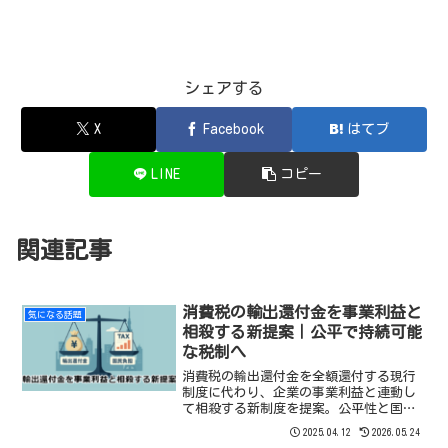
シェアする
X
Facebook
はてブ
LINE
コピー
関連記事
消費税の輸出還付金を事業利益と
気になる話題
相殺する新提案｜公平で持続可能
な税制へ
消費税の輸出還付金を全額還付する現行
制度に代わり、企業の事業利益と連動し
て相殺する新制度を提案。公平性と国際
競争力の両立が担保出来るのでは。
2025.04.12
2026.05.24