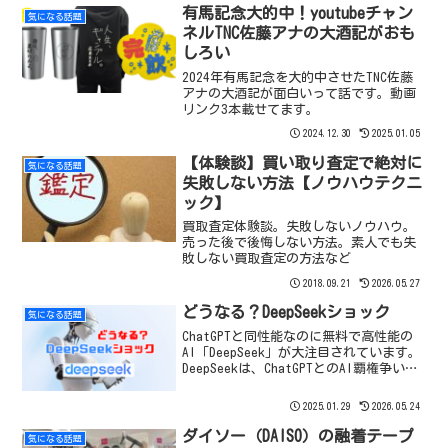
有馬記念大的中！youtubeチャン
気になる話題
ネルTNC佐藤アナの大酒記がおも
しろい
2024年有馬記念を大的中させたTNC佐藤
アナの大酒記が面白いって話です。動画
リンク3本載せてます。
2024.12.30
2025.01.05
【体験談】買い取り査定で絶対に
気になる話題
失敗しない方法【ノウハウテクニ
ック】
買取査定体験談。失敗しないノウハウ。
売った後で後悔しない方法。素人でも失
敗しない買取査定の方法など
2018.09.21
2026.05.27
どうなる？DeepSeekショック
気になる話題
ChatGPTと同性能なのに無料で高性能の
AI「DeepSeek」が大注目されています。
DeepSeekは、ChatGPTとのAI覇権争いに
参戦出来るのか？
2025.01.29
2026.05.24
ダイソー（DAISO）の融着テープ
気になる話題