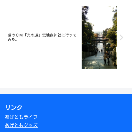
嵐のＣＭ「光の道」宮地嶽神社に行って
みた。
リンク
あげともライフ
あげともグッズ